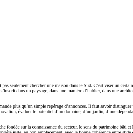
st pas seulement chercher une maison dans le Sud. C’est viser un certain
s’inscrit dans un paysage, dans une manière d’habiter, dans une architect
mande plus qu’un simple repérage d’annonces. Il faut savoir distinguer 
énovation, évaluer le potentiel d’un domaine, d’un jardin, d’une dépend
fondée sur la connaissance du secteur, le sens du patrimoine bâti et l
 propriété juste, au bon emplacement, avec la bonne cohérence entre style 