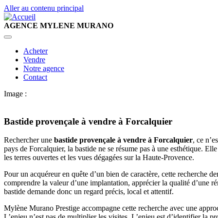
Aller au contenu principal
AGENCE MYLENE MURANO
Main
Acheter
Vendre
navigation
Notre agence
Contact
Image :
Bastide provençale à vendre à Forcalquier
Rechercher une
bastide provençale à vendre à Forcalquier
, ce n’e
pays de Forcalquier, la bastide ne se résume pas à une esthétique. Elle 
les terres ouvertes et les vues dégagées sur la Haute-Provence.
Pour un acquéreur en quête d’un bien de caractère, cette recherche de
comprendre la valeur d’une implantation, apprécier la qualité d’une r
bastide demande donc un regard précis, local et attentif.
Mylène Murano Prestige accompagne cette recherche avec une approche 
L’enjeu n’est pas de multiplier les visites. L’enjeu est d’identifier la