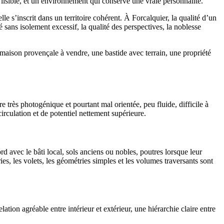
 lisible, et un environnement qui conserve une vraie personnalité.
 s’inscrit dans un territoire cohérent. À Forcalquier, la qualité d’un
é sans isolement excessif, la qualité des perspectives, la noblesse
 maison provençale à vendre, une bastide avec terrain, une propriété
e très photogénique et pourtant mal orientée, peu fluide, difficile à
irculation et de potentiel nettement supérieure.
d avec le bâti local, sols anciens ou nobles, poutres lorsque leur
ries, les volets, les géométries simples et les volumes traversants sont
lation agréable entre intérieur et extérieur, une hiérarchie claire entre