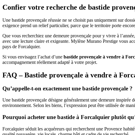
Confier votre recherche de bastide proven
Une bastide provençale réussie ne se choisit pas uniquement sur dossie
exigence prend un relief particulier, parce que le territoire porte enco
Que vous recherchiez une demeure provençale pour y vivre à l’année, u
avec une lecture claire et exigeante. Mylène Murano Prestige vous acco
pays de Forcalquier.
Si vous envisagez l’achat d’une
bastide provençale à vendre à Forc
accompagnement réellement adapté à votre projet.
FAQ – Bastide provençale à vendre à Forc
Qu’appelle-t-on exactement une bastide provençale ?
Une bastide provençale désigne généralement une demeure inspirée de l
environnement. Selon les biens, l’expression peut être utilisée de mani
Pourquoi acheter une bastide à Forcalquier plutôt qu’
Forcalquier séduit les acquéreurs qui recherchent une Provence habité
qualité paysagère, vie locale, charme bâti et cadre de vie recherché.