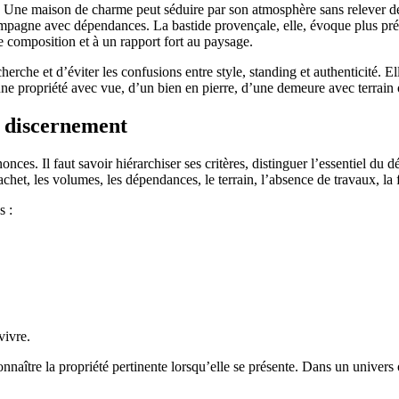
. Une maison de charme peut séduire par son atmosphère sans relever de 
pagne avec dépendances. La bastide provençale, elle, évoque plus pré
e composition et à un rapport fort au paysage.
echerche et d’éviter les confusions entre style, standing et authenticité.
e propriété avec vue, d’un bien en pierre, d’une demeure avec terrain 
 discernement
s. Il faut savoir hiérarchiser ses critères, distinguer l’essentiel du déc
cachet, les volumes, les dépendances, le terrain, l’absence de travaux, la 
s :
vivre.
aître la propriété pertinente lorsqu’elle se présente. Dans un univers où