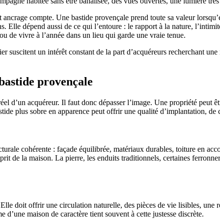
ampagne habitée sans être banalisée, des vues ouvertes, une lumière très
ancrage compte. Une bastide provençale prend toute sa valeur lorsqu’elle
 Elle dépend aussi de ce qui l’entoure : le rapport à la nature, l’intimit
, ou de vivre à l’année dans un lieu qui garde une vraie tenue.
er suscitent un intérêt constant de la part d’acquéreurs recherchant une
 bastide provençale
éel d’un acquéreur. Il faut donc dépasser l’image. Une propriété peut êtr
stide plus sobre en apparence peut offrir une qualité d’implantation, de c
turale cohérente : façade équilibrée, matériaux durables, toiture en accor
prit de la maison. La pierre, les enduits traditionnels, certaines ferronne
e doit offrir une circulation naturelle, des pièces de vie lisibles, une re
 d’une maison de caractère tient souvent à cette justesse discrète.