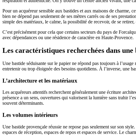
respiration et authenticité. On y trouve un centre ancien vivant, une c
Pour un acquéreur sensible aux bastides et aux maisons de charme, cet 
bien ne dépend pas seulement de ses mètres carrés ou de ses prestations.
simple des matériaux, le calme, la possibilité de recevoir, de se retirer
C’est précisément pour cela que certains secteurs du pays de Forcalqui
avec dépendances ou une résidence de caractère en Haute-Provence.
Les caractéristiques recherchées dans une
Une bastide séduisante sur le papier ne répond pas toujours à l’usage r
entretenir ou trop éloignée des besoins quotidiens. À l’inverse, une ba
L’architecture et les matériaux
Les acquéreurs attentifs recherchent généralement une écriture architec
présence a un sens, ouvertures qui valorisent la lumière sans trahir l’es
souvent déterminants.
Les volumes intérieurs
Une bastide provençale réussie ne repose pas seulement sur son style. Ell
espaces de réception, espaces de repos et espaces de service. Le charme