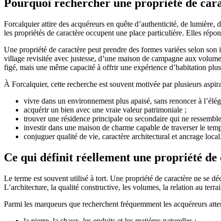
Pourquoi rechercher une propriété de cara
Forcalquier attire des acquéreurs en quête d’authenticité, de lumière, d
les propriétés de caractère occupent une place particulière. Elles répond
Une propriété de caractère peut prendre des formes variées selon son 
village revisitée avec justesse, d’une maison de campagne aux volume
figé, mais une même capacité à offrir une expérience d’habitation plus 
À Forcalquier, cette recherche est souvent motivée par plusieurs aspira
vivre dans un environnement plus apaisé, sans renoncer à l’élég
acquérir un bien avec une vraie valeur patrimoniale ;
trouver une résidence principale ou secondaire qui ne ressemble
investir dans une maison de charme capable de traverser le temp
conjuguer qualité de vie, caractère architectural et ancrage local
Ce qui définit réellement une propriété de
Le terme est souvent utilisé à tort. Une propriété de caractère ne se dé
L’architecture, la qualité constructive, les volumes, la relation au ter
Parmi les marqueurs que recherchent fréquemment les acquéreurs attent
la pierre, la chaux, les enduits et les matières naturelles ;