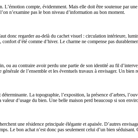
on. L’émotion compte, évidemment. Mais elle doit être soutenue par une 
si l’on n’examine pas le bon niveau d’information au bon moment.
aut donc regarder au-delà du cachet visuel : circulation intérieure, lumin
ures, confort d’été comme d’hiver. Le charme ne compense pas durablemen
 ou au contraire avoir perdu une partie de son identité au fil d’interven
ue générale de l’ensemble et les éventuels travaux à envisager. Un bien r
 déterminante. La topographie, l’exposition, la présence d’arbres, l’ouve
s la valeur d’usage du bien. Une belle maison perd beaucoup si son envir
herchent une résidence principale élégante et apaisée. D’autres envisag
temps. Le bon achat n’est donc pas seulement celui d’un bien séduisant. C