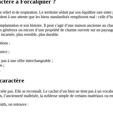
ctère à Forcalquier ?
e relief et de respiration. Le territoire séduit par son équilibre rare en
ent à une attente que les biens standardisés remplissent mal : celle d’hab
implantation et son histoire. Il peut s’agir d’une maison ancienne au c
s généreux ou encore d’une propriété de charme ouverte sur un paysage 
incarnée, plus sensible, plus durable.
tions :
ance ;
 pas à une offre interchangeable ;
s ;
.
 caractère
crète pas. Elle se reconnaît. Le cachet d’un bien ne tient pas à un vocab
rain, l’ancienneté maîtrisée, la noblesse simple de certains matériaux ou e
ifs, on retrouve :