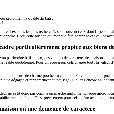
;
ui prolongent la qualité du bâti ;
el.
raire. Les biens les plus recherchés sont souvent ceux dont la personna
eptionnelle. C’est cette nuance qui mérite d’être comprise et évaluée avec
n cadre particulièrement propice aux biens 
 un patrimoine bâti ancien, des villages de caractère, des maisons impla
ne réalité quotidienne. Pour un acquéreur, cela change tout : la valeur 
nt une demeure de charme proche du centre de Forcalquier, pour profiter d
ain, vue dégagée et rapport direct au paysage. D’autres encore souhaitent
teur ne se lit donc pas comme un marché uniforme. Chaque micro-locali
rabilité réelle du bien. C’est précisément pour cela qu’un accompagnemen
e maison ou une demeure de caractère