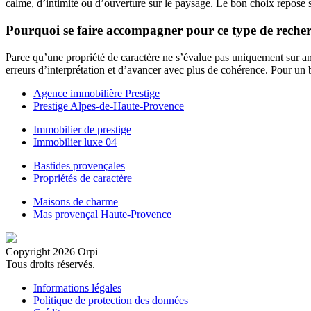
calme, d’intimité ou d’ouverture sur le paysage. Le bon choix repose su
Pourquoi se faire accompagner pour ce type de reche
Parce qu’une propriété de caractère ne s’évalue pas uniquement sur ann
erreurs d’interprétation et d’avancer avec plus de cohérence. Pour un b
Top
Agence immobilière Prestige
Prestige Alpes-de-Haute-Provence
footer
Top
Immobilier de prestige
1
Immobilier luxe 04
footer
Top
Bastides provençales
2
Propriétés de caractère
footer
Top
Maisons de charme
3
Mas provençal Haute-Provence
footer
4
Copyright 2026 Orpi
Tous droits réservés.
Pied
Informations légales
Politique de protection des données
de