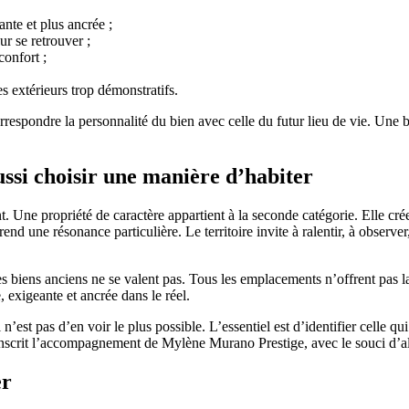
nte et plus ancrée ;
r se retrouver ;
confort ;
es extérieurs trop démonstratifs.
 correspondre la personnalité du bien avec celle du futur lieu de vie. Un
ussi choisir une manière d’habiter
nt. Une propriété de caractère appartient à la seconde catégorie. Elle cré
nd une résonance particulière. Le territoire invite à ralentir, à observe
s biens anciens ne se valent pas. Tous les emplacements n’offrent pas la
 exigeante et ancrée dans le réel.
n’est pas d’en voir le plus possible. L’essentiel est d’identifier celle q
’inscrit l’accompagnement de Mylène Murano Prestige, avec le souci d’alli
er